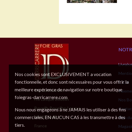
NOTR
Livrais
Mentio
Nos cookies sont EXCLUSIVEMENT a vocation
fonctionnelle, et donc sont nécessaires pour vous offrir la
C.G.V.
meilleure expérience de navigation sur notre boutique
Ets Darricarrère
Paieme
foiegras-darricarrere.com
rte Lasque Boueilh
Nos Bo
Boueilh-Boueilho-Lasque
Contac
Nous nous engageons à ne JAMAIS les utiliser à des fins
commerciales, EN AUCUN CAS à les transmettre à des
64330 Garlin
Plan du
tiers.
France
Magasi