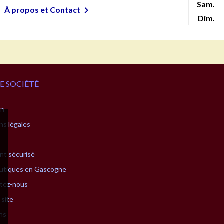
Sam.

À propos et Contact
Dim.
E SOCIÉTÉ
on
ns légales
nt sécurisé
utiques en Gascogne
tez-nous
 site
ns