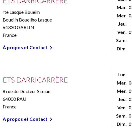
ETS DARRICARRÈRE
Mar.
0
rte Lasque Boueilh
Mer.
0
Boueilh Boueilho Lasque
Jeu.
64330 GARLIN
Ven.
0
France
Sam.

À propos et Contact
Dim.
Lun.
ETS DARRICARRÈRE
Mar.
0
Mer.
8 rue du Docteur Simian
0
64000 PAU
Jeu.
0
France
Ven.
0
Sam.
0

À propos et Contact
Dim.
0