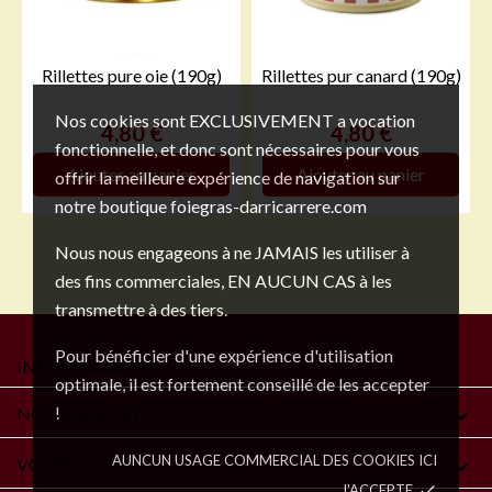
Rillettes pure oie (190g)
Rillettes pur canard (190g)
Nos cookies sont EXCLUSIVEMENT a vocation
Prix
Prix
4,80 €
4,80 €
fonctionnelle, et donc sont nécessaires pour vous
Ajouter au panier
Ajouter au panier
offrir la meilleure expérience de navigation sur
notre boutique foiegras-darricarrere.com
Nous nous engageons à ne JAMAIS les utiliser à
des fins commerciales, EN AUCUN CAS à les
transmettre à des tiers.
Pour bénéficier d'une expérience d'utilisation
INFORMATIONS
optimale, il est fortement conseillé de les accepter
!
NOTRE SOCIÉTÉ

AUNCUN USAGE COMMERCIAL DES COOKIES ICI
VOTRE COMPTE

J'ACCEPTE
done