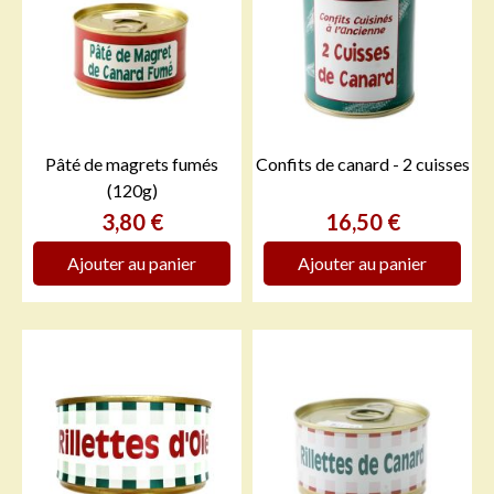
Pâté de magrets fumés
Confits de canard - 2 cuisses
(120g)
Prix
Prix
3,80 €
16,50 €
Ajouter au panier
Ajouter au panier