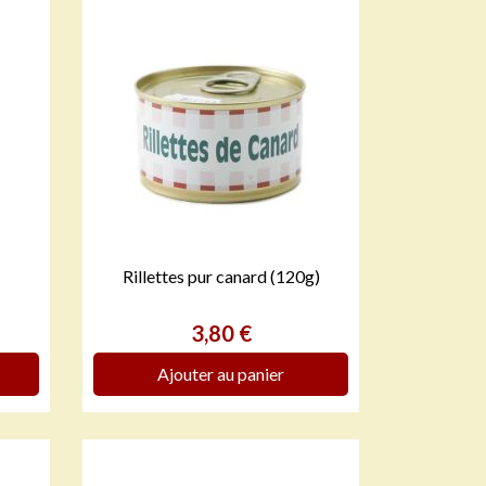
Rillettes pur canard (120g)

APERÇU RAPIDE
Prix
3,80 €
Ajouter au panier