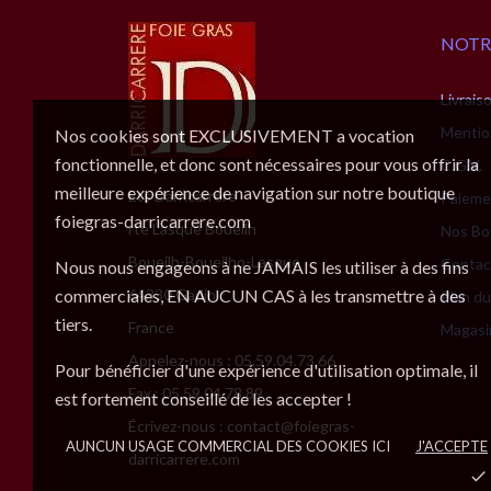
NOTR
Livrais
Mentio
Nos cookies sont EXCLUSIVEMENT a vocation
fonctionnelle, et donc sont nécessaires pour vous offrir la
C.G.V.
meilleure expérience de navigation sur notre boutique
Ets Darricarrère
Paieme
foiegras-darricarrere.com
rte Lasque Boueilh
Nos Bo
Boueilh-Boueilho-Lasque
Contac
Nous nous engageons à ne JAMAIS les utiliser à des fins
commerciales, EN AUCUN CAS à les transmettre à des
64330 Garlin
Plan du
tiers.
France
Magasi
Appelez-nous :
05.59.04.73.66
Pour bénéficier d'une expérience d'utilisation optimale, il
Fax :
05.59.04.78.89
est fortement conseillé de les accepter !
Écrivez-nous :
contact@foiegras-
AUNCUN USAGE COMMERCIAL DES COOKIES ICI
J'ACCEPTE
darricarrere.com
done