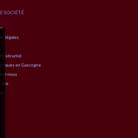
E SOCIÉTÉ
on
ns légales
nt sécurisé
utiques en Gascogne
tez-nous
 site
ns