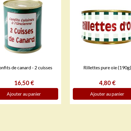
nfits de canard - 2 cuisses
Rillettes pure oie (190g


APERÇU RAPIDE
APERÇU RAPIDE
Prix
Prix
16,50 €
4,80 €
Ajouter au panier
Ajouter au panier