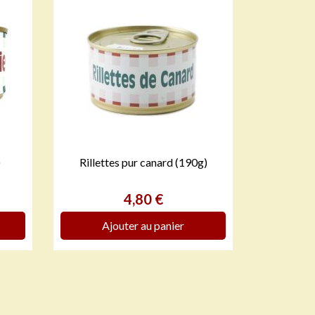
)
Rillettes pur canard (190g)

APERÇU RAPIDE
Prix
4,80 €
Ajouter au panier