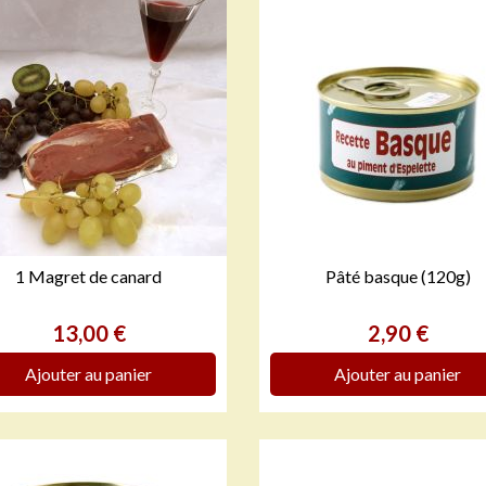
1 Magret de canard
Pâté basque (120g)


APERÇU RAPIDE
APERÇU RAPIDE
Prix
Prix
13,00 €
2,90 €
Ajouter au panier
Ajouter au panier