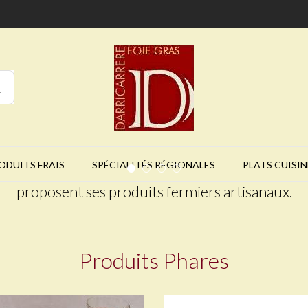
ODUITS FRAIS
SPÉCIALITÉS RÉGIONALES
PLATS CUISIN
Depuis
1972
, les établissements
Darricarrère
proposent ses produits fermiers artisanaux.
tre devise : améliorer constamment la
qualité
et
gamme de nos
produits locaux
!
Produits Phares